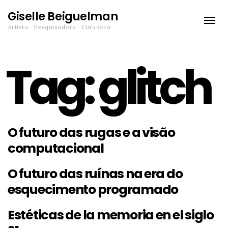
Giselle Beiguelman
Toggle
Artista · Pesquisadora · Curadora
naviga
Tag:
glitch
O futuro das rugas e a visão
computacional
O futuro das ruínas na era do
esquecimento programado
Estéticas de la memoria en el siglo