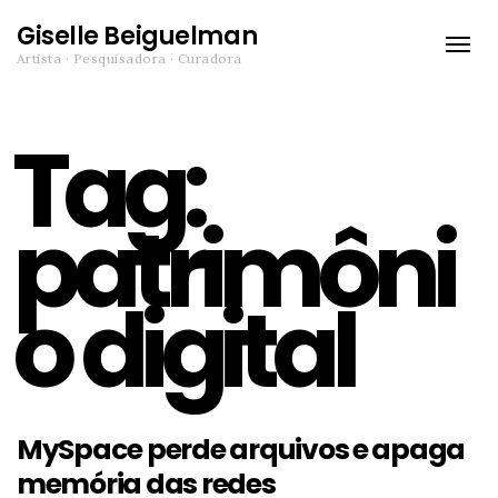
Giselle Beiguelman
Toggle
Artista · Pesquisadora · Curadora
naviga
Tag:
patrimôni
o digital
MySpace perde arquivos e apaga
memória das redes